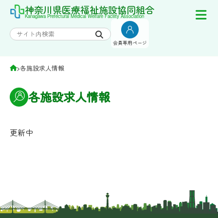
Skip
神奈川県医療福祉施設協同組合
Kanagawa Prefectural Medical Welfare Facility Association
to
content
会員専用ページ
>
各施設求人情報
各施設求人情報
更新中