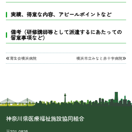
実績、得意な内容、アピールポイントなど
備考（研修講師等として派遣するにあたっての
留意事項など）
投
育生会横浜病院
横浜市立みなと赤十字病院
稿
ナ
ビ
ゲ
ー
シ
ョ
ン
神奈川県医療福祉施設協同組合
〒221-0825