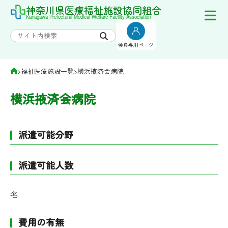
Skip
神奈川県医療福祉施設協同組合
Kanagawa Prefectural Medical Welfare Facility Association
to
content
会員専用ページ
>
福祉医療施設一覧
>
横浜掖済会病院
横浜掖済会病院
派遣可能分野
派遣可能人数
名
費用の有無