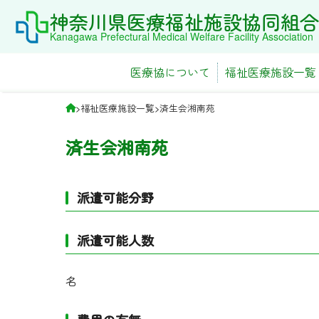
Skip
神奈川県医療福祉施設協同組合
to
Kanagawa Prefectural Medical Welfare Facility Association
content
医療協について
福祉医療施設一覧
>
福祉医療施設一覧
>
済生会湘南苑
済生会湘南苑
派遣可能分野
派遣可能人数
名