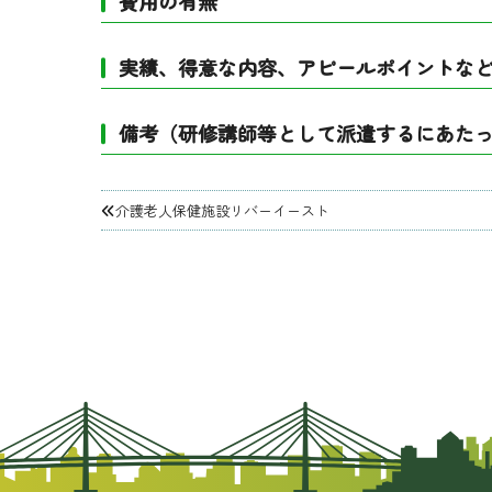
費用の有無
実績、得意な内容、アピールポイントな
備考（研修講師等として派遣するにあた
投
介護老人保健施設リバーイースト
稿
ナ
ビ
ゲ
ー
シ
ョ
ン