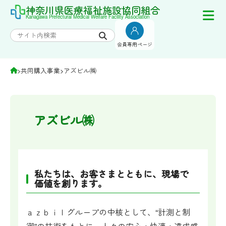
Skip
神奈川県医療福祉施設協同組合
Kanagawa Prefectural Medical Welfare Facility Association
to
content
会員専用ページ
>
共同購入事業
>
アズビル㈱
アズビル㈱
私たちは、お客さまとともに、現場で
価値を創ります。
ａｚｂｉｌグループの中核として、“計測と制