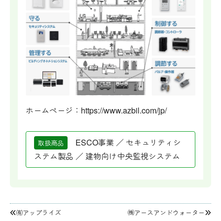
ホームページ：
https://www.azbil.com/jp/
ESCO事業 ／ セキュリティシ
取扱商品
ステム製品 ／ 建物向け中央監視システム
投
㈲アップライズ
㈱アースアンドウォーター
稿