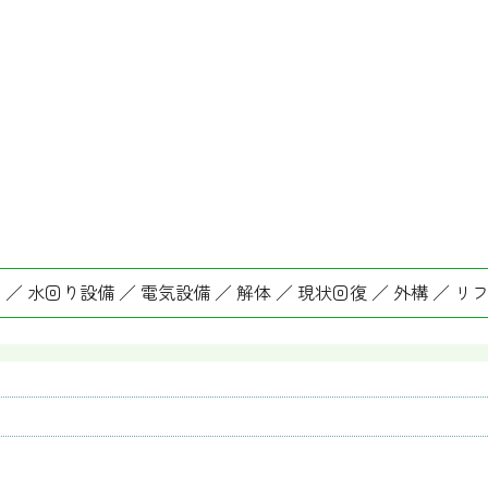
 ／ 水回り設備 ／ 電気設備 ／ 解体 ／ 現状回復 ／ 外構 ／ リ