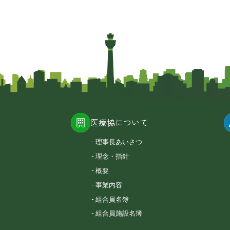
医療協について
理事長あいさつ
理念・指針
概要
事業内容
組合員名簿
組合員施設名簿