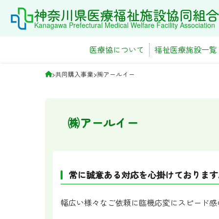
Skip
神奈川県医療福祉施設協同組合
to
Kanagawa Prefectural Medical Welfare Facility Association
content
医療協について
福祉医療施設一覧
>
共同購入事業
>
㈱アールイー
㈱アールイー
常に誠意ある対応を心掛けております
幅広い様々なご依頼に臨機応変にスピード感