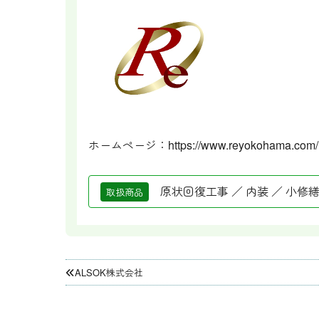
ホームページ：
https://www.reyokohama.com/
原状回復工事 ／ 内装 ／ 小修繕
取扱商品
投
ALSOK株式会社
稿
ナ
ビ