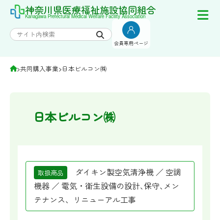
Skip
神奈川県医療福祉施設協同組合
Kanagawa Prefectural Medical Welfare Facility Association
to
content
会員専用ページ
>
共同購入事業
>
日本ビルコン㈱
日本ビルコン㈱
ダイキン製空気清浄機 ／ 空調
取扱商品
機器 ／ 電気・衛生設備の設計､保守､メン
テナンス、リニューアル工事