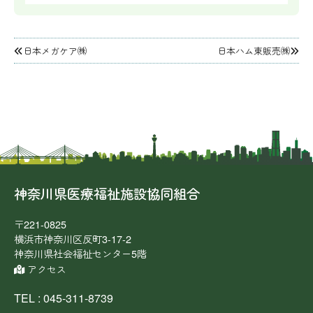
投
日本メガケア㈱
日本ハム東販売㈱
稿
ナ
ビ
ゲ
ー
シ
ョ
ン
神奈川県医療福祉施設協同組合
〒221-0825
横浜市神奈川区反町3-17-2
神奈川県社会福祉センター5階
アクセス
TEL : 045-311-8739