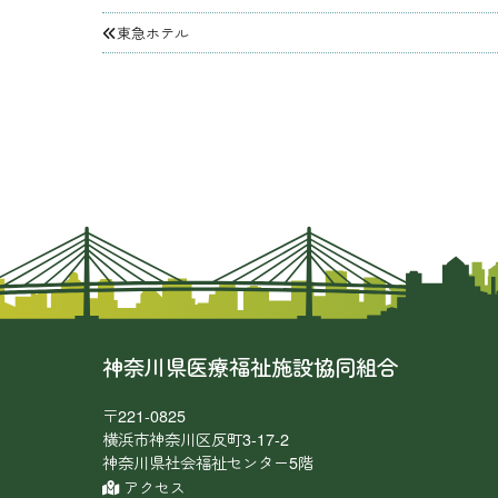
投
東急ホテル
稿
ナ
ビ
ゲ
ー
シ
ョ
ン
神奈川県医療福祉施設協同組合
〒221-0825
横浜市神奈川区反町3-17-2
神奈川県社会福祉センター5階
アクセス