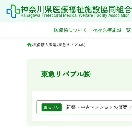
Skip
神奈川県医療福祉施設協同組合
to
Kanagawa Prefectural Medical Welfare Facility Association
content
医療協について
福祉医療施設一覧
>
共同購入事業
>
東急リバブル㈱
東急リバブル㈱
新築・中古マンションの販売 
取扱商品