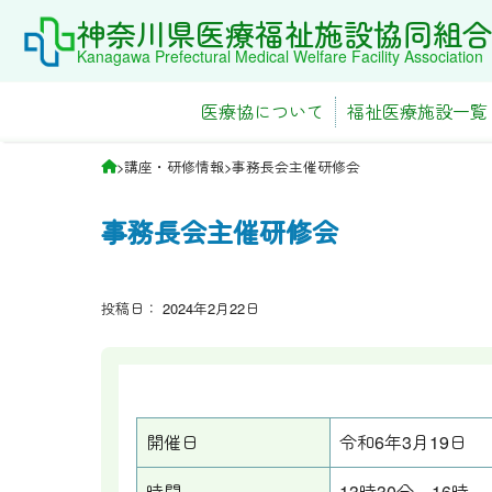
Skip
神奈川県医療福祉施設協同組合
to
Kanagawa Prefectural Medical Welfare Facility Association
content
医療協について
福祉医療施設一覧
>
講座・研修情報
>
事務長会主催研修会
事務長会主催研修会
投稿日：
2024年2月22日
開催日
令和6年3月19日
時間
13時30分～16時